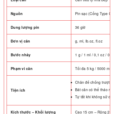
Nguồn
Pin sạc (Cổng Type C)
Dung lượng pin
36 giờ
Đơn vị cân
g, ml, lb.oz, fl.oz
Bước nhảy
1 g / 1 ml / 0,1 oz / 0,1 
Phạm vi cân
Tối đa 5 kg / 5000 ml / 
Chân đế chống trượt
Bát cân có thể tháo rời
Tiện ích
Tự tắt khi không sử dụ
Kích thước – Khối lượng
Cao 15 cm – Rộng 20,5