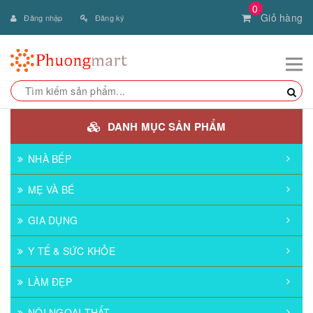
0
Giỏ hàng
Đăng nhập
Đăng ký
DANH MỤC SẢN PHẨM
NHÀ BẾP
MẸ VÀ BÉ
GIA DỤNG
Y TẾ & SỨC KHỎE
LÀM ĐẸP
NỘI NGOẠI THẤT