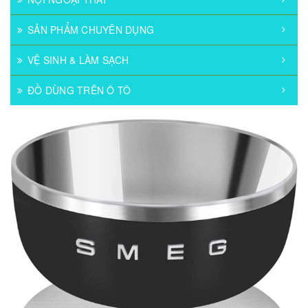
SẢN PHẨM CHUYÊN DỤNG
VỆ SINH & LÀM SẠCH
ĐỒ DÙNG TRÊN Ô TÔ