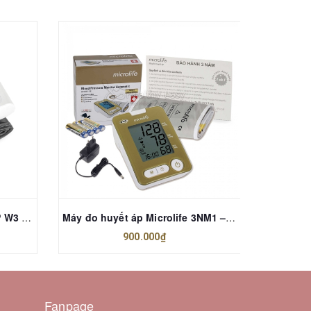
Máy đo huyết áp Microlife BP W3 Comfort
Máy đo huyết áp Microlife 3NM1 – 3E
900.000₫
Fanpage