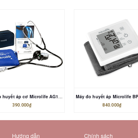
Máy đo huyết áp cơ Microlife AG1-20
390.000₫
840.000₫
Hướng dẫn
Chính sách