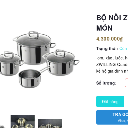
BỘ NỒI 
MÓN
4.300.000₫
Trạng thái:
Còn
om, xào, luộc, h
ZWILLING Quadro
kể hộ gia đình nh
Số lượng:
Đặt hàng
TRẢ G
Visa, 