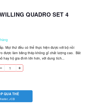
ZWILLING QUADRO SET 4
 hàng
ấp. Mọi thứ đều có thể thực hiện được với bộ nồi
 được làm bằng thép không gỉ chất lượng cao. Bất
ỏ hay hộ gia đình lớn hơn, với dung tích...
ÓP QUA THẺ
Master, JCB