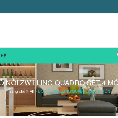
 HỆ
Ộ NỒI ZWILLING QUADRO SET 4 M
Trang chủ
All
BỘ NỒI ZWILLING QUADRO SET 4 MÓN