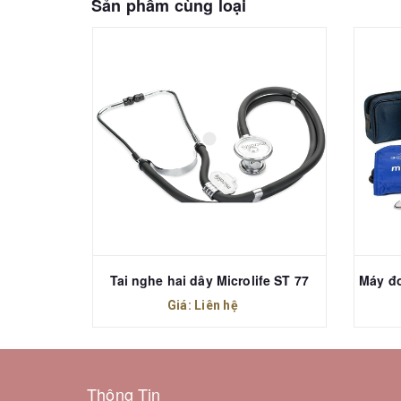
Sản phẩm cùng loại
Máy xông khí dung Microlife NEB 210 (BR-CN 188)
Tai nghe hai dây Microlife ST 77
Giá: Liên hệ
Thông Tin