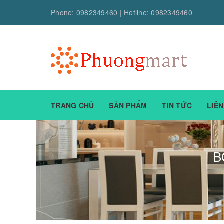
Phone:
0982349460
| Hotline:
0982349460
TRANG CHỦ
SẢN PHẨM
TIN TỨC
LIÊN
B