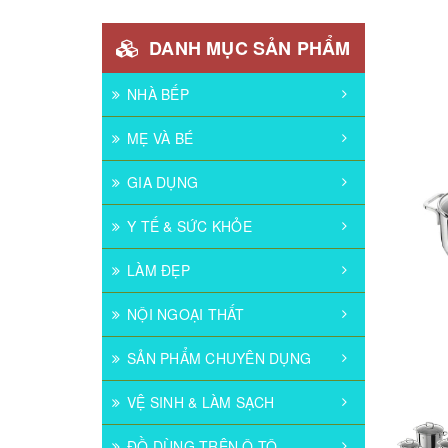
DANH MỤC SẢN PHẨM
NHÀ BẾP
MẸ VÀ BÉ
GIA DỤNG
Y TẾ & SỨC KHỎE
LÀM ĐẸP
NỘI NGOẠI THẤT
SẢN PHẨM CHUYÊN DỤNG
VỆ SINH & LÀM SẠCH
ĐỒ DÙNG TRÊN Ô TÔ