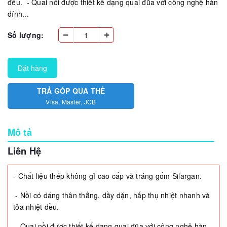
đều. - Quai nồi được thiết kế dạng quai đũa với công nghệ hàn
đính...
Số lượng:
Đặt hàng
TRẢ GÓP QUA THẺ
Visa, Master, JCB
Mô tả
Liên Hệ
- Chất liệu thép không gỉ cao cấp và tráng gốm Silargan.
- Nồi có dáng thân thẳng, dầy dặn, hấp thụ nhiệt nhanh và
tỏa nhiệt đều.
- Quai nồi được thiết kế dạng quai đũa với công nghệ hàn