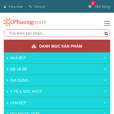
0
Giỏ hàng
Đăng nhập
Đăng ký
DANH MỤC SẢN PHẨM
NHÀ BẾP
MẸ VÀ BÉ
GIA DỤNG
Y TẾ & SỨC KHỎE
LÀM ĐẸP
NỘI NGOẠI THẤT