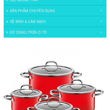
SẢN PHẨM CHUYÊN DỤNG
VỆ SINH & LÀM SẠCH
ĐỒ DÙNG TRÊN Ô TÔ