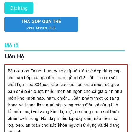
Đặt hàng
TRẢ GÓP QUA THẺ
Visa, Master, JCB
Mô tả
Liên Hệ
Bộ nồi inox Faster Luxury sẽ giúp tôn lên vẻ đẹp đẳng cấp
cho căn bếp của gia đình bạn: gồm bộ 3 nồi, 1 chảo với
chất liệu inox 304 cao cấp, các kích cỡ khác nhau sẽ giúp
bạn chế biến được nhiều món ăn ngon cho cả gia đình như
món kho, món hấp, hầm, chiên,…Sản phẩm thiết kế sang
trọng và thanh lịch, quai nắp vung cách điệu vô cùng tinh
tế, mềm mại với vung kính tiện lợi, dễ dàng quan sát thực
phẩm bên trong. Nồi đáy nhiều lớp dày dặn, nấu trên mọi
loại bếp, an toàn cho sức khỏe người sử dụng và dễ dàng
vệ sinh.