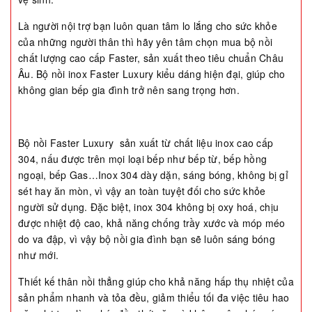
Là người nội trợ bạn luôn quan tâm lo lắng cho sức khỏe
của những người thân thì hãy yên tâm chọn mua bộ nồi
chất lượng cao cấp Faster, sản xuất theo tiêu chuẩn Châu
Âu. Bộ nồi inox Faster Luxury kiểu dáng hiện đại, giúp cho
không gian bếp gia đình trở nên sang trọng hơn.
Bộ nồi Faster Luxury sản xuất từ chất liệu inox cao cấp
304, nấu được trên mọi loại bếp như bếp từ, bếp hồng
ngoại, bếp Gas…Inox 304 dày dặn, sáng bóng, không bị gỉ
sét hay ăn mòn, vì vậy an toàn tuyệt đối cho sức khỏe
người sử dụng. Đặc biệt, inox 304 không bị oxy hoá, chịu
được nhiệt độ cao, khả năng chống trầy xước và móp méo
do va đập, vì vậy bộ nồi gia đình bạn sẽ luôn sáng bóng
như mới.
Thiết kế thân nồi thẳng giúp cho khả năng hấp thụ nhiệt của
sản phẩm nhanh và tỏa đều, giảm thiểu tối đa việc tiêu hao