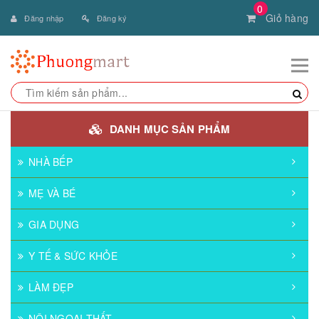
0
Giỏ hàng
Đăng nhập
Đăng ký
DANH MỤC SẢN PHẨM
NHÀ BẾP
MẸ VÀ BÉ
GIA DỤNG
Y TẾ & SỨC KHỎE
LÀM ĐẸP
NỘI NGOẠI THẤT