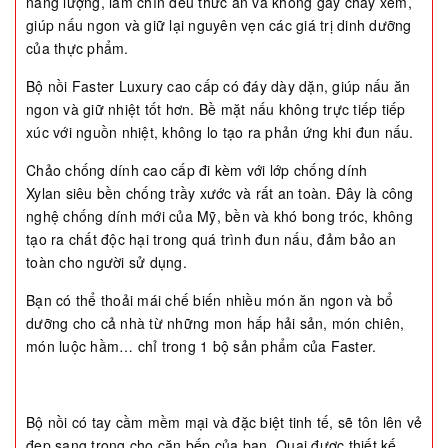
năng lượng, làm chín đều thức ăn và không gây cháy xém,
giúp nấu ngon và giữ lại nguyên vẹn các giá trị dinh dưỡng
của thực phẩm.
Bộ nồi Faster Luxury cao cấp có đáy dày dặn, giúp nấu ăn
ngon và giữ nhiệt tốt hơn. Bề mặt nấu không trực tiếp tiếp
xúc với nguồn nhiệt, không lo tạo ra phản ứng khi đun nấu.
Chảo chống dính cao cấp đi kèm với lớp chống dính
Xylan siêu bền chống trầy xước và rất an toàn. Đây là công
nghệ chống dính mới của Mỹ, bền và khó bong tróc, không
tạo ra chất độc hại trong quá trình đun nấu, đảm bảo an
toàn cho người sử dụng.
Bạn có thể thoải mái chế biến nhiều món ăn ngon và bổ
dưỡng cho cả nhà từ những mon hấp hải sản, món chiên,
món luộc hầm… chỉ trong 1 bộ sản phẩm của Faster.
Bộ nồi có tay cầm mềm mại và đặc biệt tinh tế, sẽ tôn lên vẻ
đẹp sang trọng cho căn bếp của bạn. Quai được thiết kế