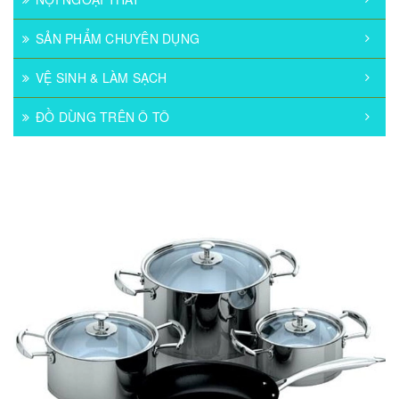
SẢN PHẨM CHUYÊN DỤNG
VỆ SINH & LÀM SẠCH
ĐỒ DÙNG TRÊN Ô TÔ