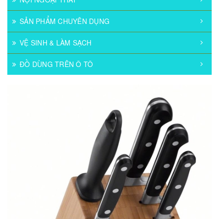
SẢN PHẨM CHUYÊN DỤNG
VỆ SINH & LÀM SẠCH
ĐỒ DÙNG TRÊN Ô TÔ