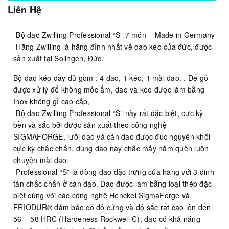
Liên Hệ
-Bộ dao Zwilling Professional “S” 7 món – Made in Germany
-Hãng Zwilling là hãng đỉnh nhất về dao kéo của đức, được
sản xuất tại Solingen, Đức.
Bộ dao kéo đầy đủ gồm : 4 dao, 1 kéo, 1 mài dao. . Đế gỗ
được xử lý để không mốc ẩm, dao và kéo được làm bằng
Inox không gỉ cao cấp,
-Bộ dao Zwilling Professional “S” này rất đặc biệt, cực kỳ
bền và sắc bởi được sản xuất theo công nghệ
SIGMAFORGE, lưỡi dao và cán dao được đúc nguyên khối
cực kỳ chắc chắn, dùng dao này chắc mấy năm quên luôn
chuyện mài dao.
-Professional “S” là dòng dao đặc trưng của hãng với 3 đinh
tán chắc chắn ở cán dao. Dao được làm bằng loại thép đặc
biệt cùng với các công nghệ Henckel SigmaForge và
FRIODUR® đảm bảo có độ cứng và độ sắc rất cao lên đến
56 – 58 HRC (Hardeness Rockwell C), dao có khả năng