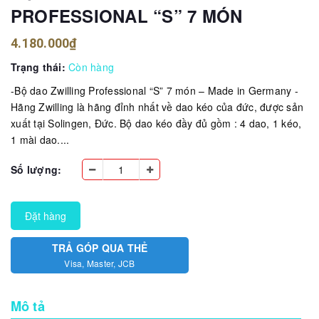
PROFESSIONAL “S” 7 MÓN
4.180.000₫
Trạng thái:
Còn hàng
-Bộ dao Zwilling Professional “S” 7 món – Made in Germany -
Hãng Zwilling là hãng đỉnh nhất về dao kéo của đức, được sản
xuất tại Solingen, Đức. Bộ dao kéo đầy đủ gồm : 4 dao, 1 kéo,
1 mài dao....
Số lượng:
Đặt hàng
TRẢ GÓP QUA THẺ
Visa, Master, JCB
Mô tả