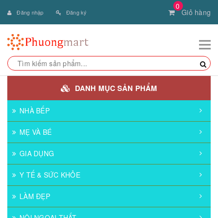
0
Giỏ hàng
Đăng nhập
Đăng ký
DANH MỤC SẢN PHẨM
NHÀ BẾP
MẸ VÀ BÉ
GIA DỤNG
Y TẾ & SỨC KHỎE
LÀM ĐẸP
NỘI NGOẠI THẤT