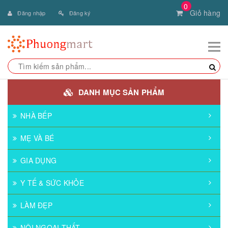
0
Giỏ hàng
Đăng nhập
Đăng ký
DANH MỤC SẢN PHẨM
NHÀ BẾP
MẸ VÀ BÉ
GIA DỤNG
Y TẾ & SỨC KHỎE
LÀM ĐẸP
NỘI NGOẠI THẤT