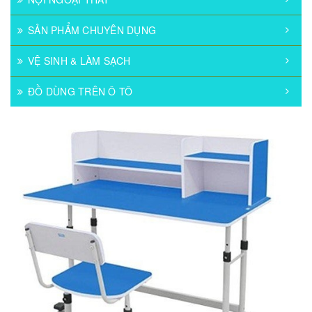
SẢN PHẨM CHUYÊN DỤNG
VỆ SINH & LÀM SẠCH
ĐỒ DÙNG TRÊN Ô TÔ