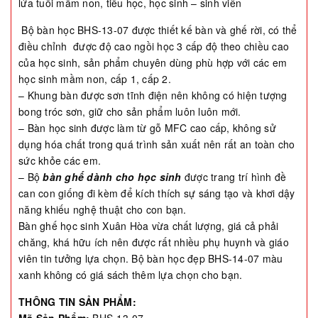
lứa tuổi mầm non, tiểu học, học sinh – sinh viên
Bộ bàn học BHS-13-07 được thiết kế bàn và ghế rời, có thể
điều chỉnh được độ cao ngồi học 3 cấp độ theo chiều cao
của học sinh, sản phẩm chuyên dùng phù hợp với các em
học sinh mầm non, cấp 1, cấp 2.
– Khung bàn được sơn tĩnh điện nên không có hiện tượng
bong tróc sơn, giữ cho sản phẩm luôn luôn mới.
– Bàn học sinh được làm từ gỗ MFC cao cấp, không sử
dụng hóa chất trong quá trình sản xuất nên rất an toàn cho
sức khỏe các em.
– Bộ
bàn ghế dành cho học sinh
được trang trí hình đề
can con giống đi kèm để kích thích sự sáng tạo và khơi dậy
năng khiếu nghệ thuật cho con bạn.
Bàn ghế học sinh Xuân Hòa vừa chất lượng, giá cả phải
chăng, khá hữu ích nên được rất nhiều phụ huynh và giáo
viên tin tưởng lựa chọn. Bộ bàn học đẹp BHS-14-07 màu
xanh không có giá sách thêm lựa chọn cho bạn.
THÔNG TIN SẢN PHẨM:
Mã Sản Phẩm:
BHS-13-07