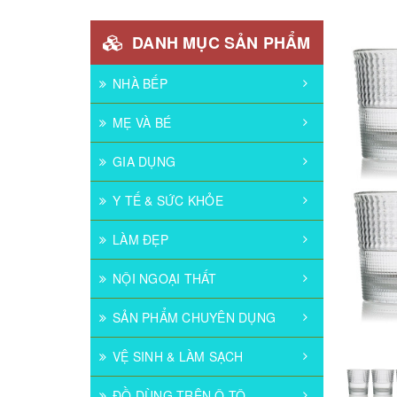
DANH MỤC SẢN PHẨM
NHÀ BẾP
MẸ VÀ BÉ
GIA DỤNG
Y TẾ & SỨC KHỎE
LÀM ĐẸP
NỘI NGOẠI THẤT
SẢN PHẨM CHUYÊN DỤNG
VỆ SINH & LÀM SẠCH
ĐỒ DÙNG TRÊN Ô TÔ