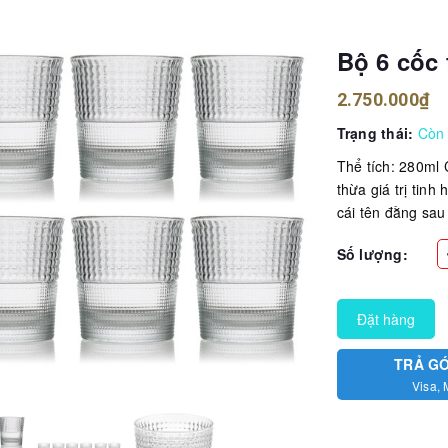
Bộ 6 cốc
2.750.000₫
Trạng thái:
Còn
Thể tích: 280ml C
thừa giá trị tinh
cái tên đằng sau
Số lượng:
Đặt hàng
TRẢ G
Visa, 