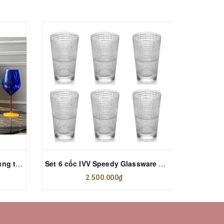
Set 6 ly vang Uria sắc màu dung tích 600ml Bohemia
Set 6 cốc IVV Speedy Glassware Cooler 400ml
2.500.000₫