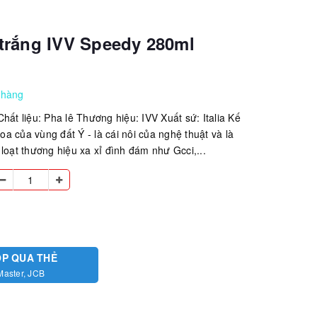
 trắng IVV Speedy 280ml
 hàng
hất liệu: Pha lê Thương hiệu: IVV Xuất sứ: Italia Kế
 hoa của vùng đất Ý - là cái nôi của nghệ thuật và là
 loạt thương hiệu xa xỉ đình đám như Gcci,...
ÓP QUA THẺ
Master, JCB