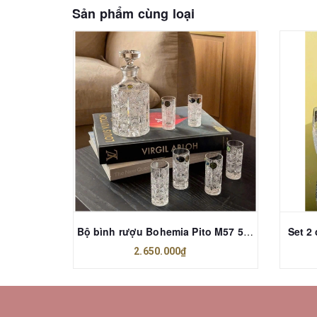
Sản phẩm cùng loại
Set 4 cốc Villeroy Boch Opera 350ml
Bộ bình rượu Bohemia Pito M57 500ml
Set 2
2.650.000₫