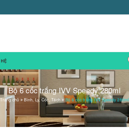
 HỆ
Bộ 6 cốc trắng IVV Speedy 280ml
Trang chủ
Bình, Ly, Cốc, Tách
Bộ 6 cốc trắng IVV Speedy 280ml