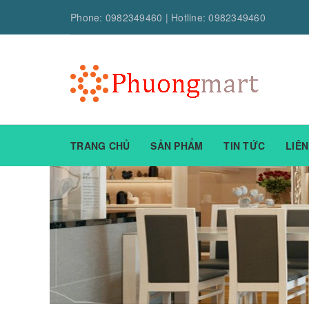
Phone:
0982349460
| Hotline:
0982349460
TRANG CHỦ
SẢN PHẨM
TIN TỨC
LIÊN