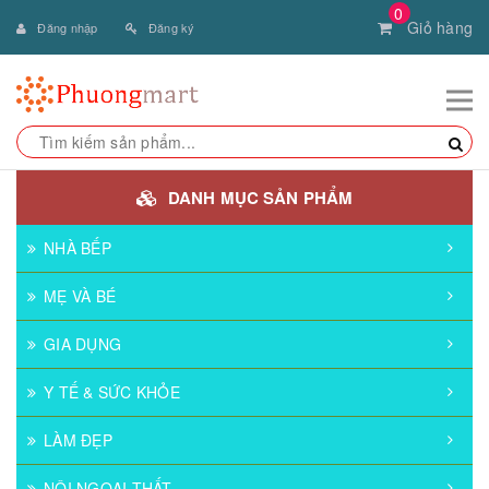
0
Giỏ hàng
Đăng nhập
Đăng ký
DANH MỤC SẢN PHẨM
NHÀ BẾP
MẸ VÀ BÉ
GIA DỤNG
Y TẾ & SỨC KHỎE
LÀM ĐẸP
NỘI NGOẠI THẤT