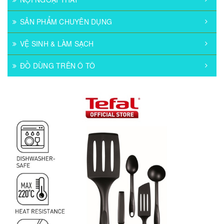
SẢN PHẨM CHUYÊN DỤNG
VỆ SINH & LÀM SẠCH
ĐỒ DÙNG TRÊN Ô TÔ