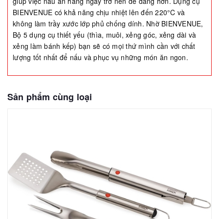
giúp việc nấu ăn hàng ngày trở nên dễ dàng hơn. Dụng cụ
BIENVENUE có khả năng chịu nhiệt lên đến 220°C và
không làm trầy xước lớp phủ chống dính. Nhờ BIENVENUE,
Bộ 5 dụng cụ thiết yếu (thìa, muôi, xẻng góc, xẻng dài và
xẻng làm bánh kếp) bạn sẽ có mọi thứ mình cần với chất
lượng tốt nhất để nấu và phục vụ những món ăn ngon.
Sản phẩm cùng loại