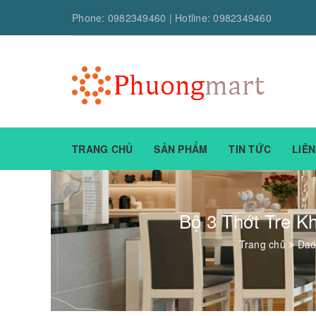
Phone:
0982349460
| Hotline:
0982349460
TRANG CHỦ
SẢN PHẨM
TIN TỨC
LIÊN
Bộ 3 Thớt Tre 
Trang chủ
Dao