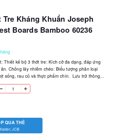
t Tre Kháng Khuẩn Joseph
est Boards Bamboo 60236
 hàng
: Thiết kế bộ 3 thớt tre: Kích cỡ đa dạng, đáp ứng
ăn. Chống lây nhiễm chéo: Biểu tượng phân loại
hịt sống, rau củ và thực phẩm chín. Lưu trữ thông...
ÓP QUA THẺ
Master, JCB