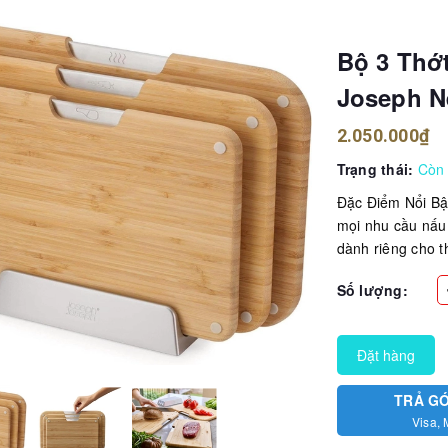
Bộ 3 Thớ
Joseph N
2.050.000₫
Trạng thái:
Còn
Đặc Điểm Nổi Bật
mọi nhu cầu nấu 
dành riêng cho t
Số lượng:
Đặt hàng
TRẢ G
Visa, 