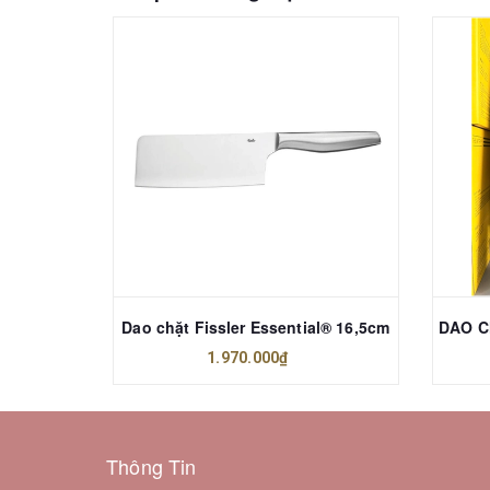
Bộ thớt 3 màu Joseph Joseph POP 92104
Dao chặt Fissler Essential® 16,5cm
1.970.000₫
Thông Tin