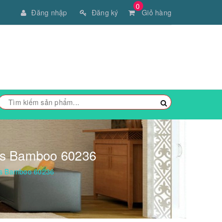
0
Đăng nhập
Đăng ký
Giỏ hàng
ds Bamboo 60236
ds Bamboo 60236