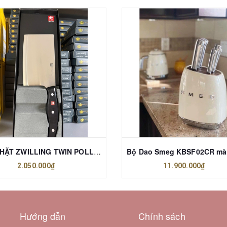
DAO CHẶT ZWILLING TWIN POLLUX BẢN TO 17 CM
Bộ Dao Smeg KBSF02CR m
2.050.000₫
11.900.000₫
Hướng dẫn
Chính sách