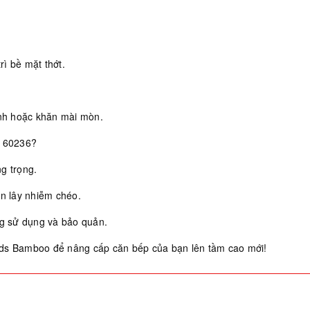
ì bề mặt thớt.
nh hoặc khăn mài mòn.
 60236?
ng trọng.
ăn lây nhiễm chéo.
ng sử dụng và bảo quản.
rds Bamboo để nâng cấp căn bếp của bạn lên tầm cao mới!