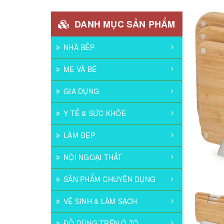
DANH MỤC SẢN PHẨM
NHÀ BẾP
MẸ VÀ BÉ
GIA DỤNG
Y TẾ & SỨC KHỎE
LÀM ĐẸP
NỘI NGOẠI THẤT
SẢN PHẨM CHUYÊN DỤNG
VỆ SINH & LÀM SẠCH
ĐỒ DÙNG TRÊN Ô TÔ