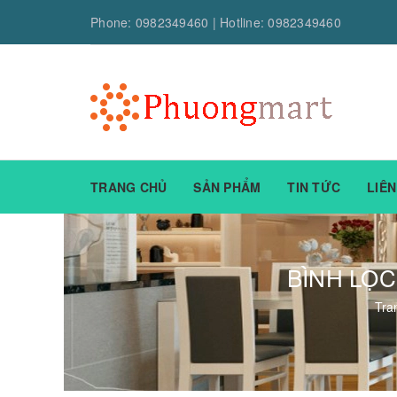
Phone:
0982349460
| Hotline:
0982349460
TRANG CHỦ
SẢN PHẨM
TIN TỨC
LIÊN
BÌNH LỌC
Tra