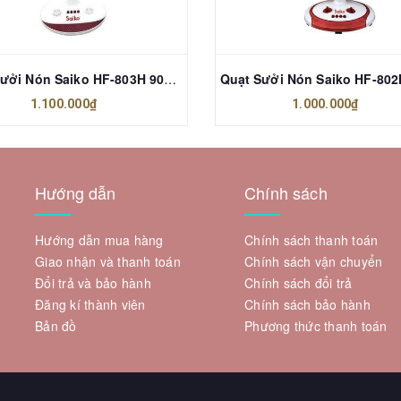
Quạt Sưởi Nón Saiko HF-803H 900W
1.100.000₫
1.000.000₫
Hướng dẫn
Chính sách
Hướng dẫn mua hàng
Chính sách thanh toán
Giao nhận và thanh toán
Chính sách vận chuyển
Đổi trả và bảo hành
Chính sách đổi trả
Đăng kí thành viên
Chính sách bảo hành
Bản đồ
Phương thức thanh toán