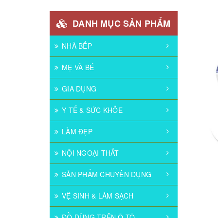
DANH MỤC SẢN PHẨM
NHÀ BẾP
MẸ VÀ BÉ
GIA DỤNG
Y TẾ & SỨC KHỎE
LÀM ĐẸP
NỘI NGOẠI THẤT
SẢN PHẨM CHUYÊN DỤNG
VỆ SINH & LÀM SẠCH
ĐỒ DÙNG TRÊN Ô TÔ