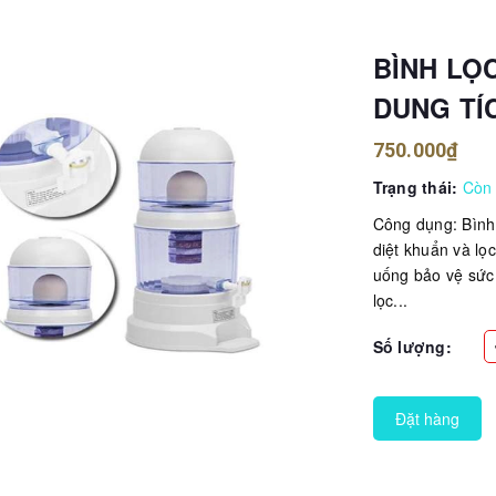
BÌNH LỌ
DUNG TÍC
750.000₫
Trạng thái:
Còn
Công dụng: Bình 
diệt khuẩn và lọc
uống bảo vệ sức 
lọc...
Số lượng:
Đặt hàng