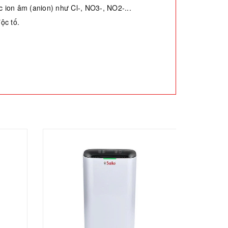
 ion âm (anion) như Cl-, NO3-, NO2-...
ộc tố.