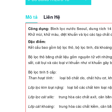
Mô tả
Liên Hệ
Công dụng:
Bình lọc nước Seoul, dung tích 14 
Khử mùi, khử màu, diệt khuẩn và lọc các tạp chất 
Đặc điểm:
Kết cấu bao gồm bộ lọc thô, bộ lọc tinh, đá khoáng
Bộ lọc thô bằng chất liệu gốm nguyên tử với những
sắt, cát bụi và các loại vi khuẩn như vi khuẩn gây 
Bộ lọc tinh 5 cấp:
Than hoạt tính:
loại bỏ chất clo, chất hữu cơ, k
Lớp lọc kim loại nặng:
loại bỏ các chất kim loại nặ
Lớp lọc cát silic:
trung hòa các chất axít, cân bằ
Lớp cát khoáng:
trung hòa các chất kiềm, cân bằ