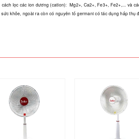
ch lọc các ion dương (cation): Mg2+, Ca2+, Fe3+, Fe2+,... và các
 sức khỏe, ngoài ra còn có nguyên tố germani có tác dụng hấp thụ đ