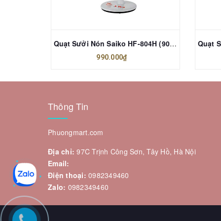
Quạt Sưởi Nón Saiko HF-900H 900W
Quạt Sưởi Nón Saiko HF-804H (900W)
990.000₫
Thông Tin
Phuongmart.com
Địa chỉ:
97C Trịnh Công Sơn, Tây Hồ, Hà Nội
Email:
Điện thoại:
0982349460
Zalo:
0982349460