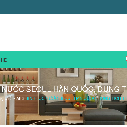
 HỆ
 NƯỚC SEOUL HÀN QUỐC, DUNG TÍ
ng chủ
All
BÌNH LỌC NƯỚC SEOUL HÀN QUỐC, DUNG TÍCH 14