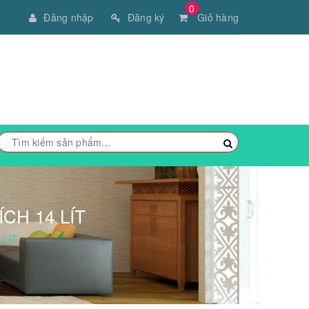
0
Đăng nhập
Đăng ký
Giỏ hàng
CH 14 LÍT
 LÍT