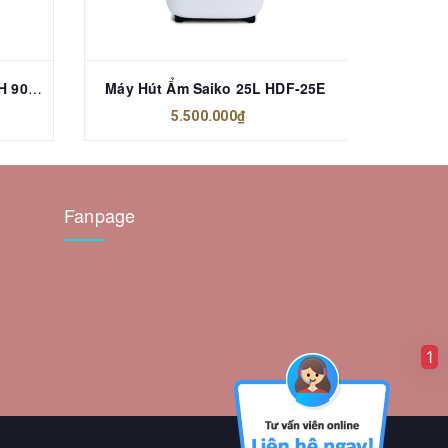
Quạt Sưởi Nón Saiko HF-802H 900W
Máy Hút Ẩm Saiko 25L HDF-25E
Máy Hú
5.500.000₫
Fanpage
1