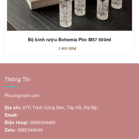
Bộ bình rượu Bohemia Pito M57 500ml
2.650.000₫
Thông Tin
Phuongmart.com
Địa chỉ:
97C Trịnh Công Sơn, Tây Hồ, Hà Nội
Email:
Điện thoại:
0982349460
Zalo:
0982349460