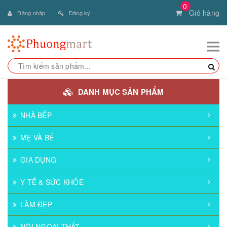
0
Giỏ hàng
Đăng nhập
Đăng ký
DANH MỤC SẢN PHẨM
NHÀ BẾP
MẸ VÀ BÉ
GIA DỤNG
Y TẾ & SỨC KHỎE
LÀM ĐẸP
NỘI NGOẠI THẤT