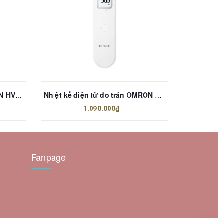
Máy xung điện trị liệu OMRON HV-F230
Nhiệt kế điện tử đo trán OMRON MC-F300
Nhiệt k
1.090.000₫
Fanpage