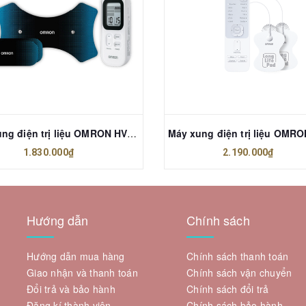
Máy xung điện trị liệu OMRON HV-F030
1.830.000₫
2.190.000₫
Hướng dẫn
Chính sách
Hướng dẫn mua hàng
Chính sách thanh toán
Giao nhận và thanh toán
Chính sách vận chuyển
Đổi trả và bảo hành
Chính sách đổi trả
Đăng kí thành viên
Chính sách bảo hành