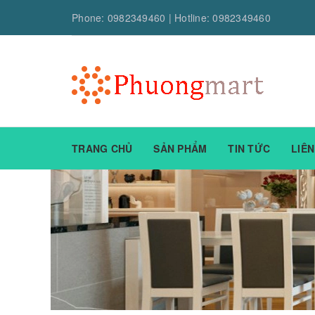
Phone:
0982349460
| Hotline:
0982349460
TRANG CHỦ
SẢN PHẨM
TIN TỨC
LIÊN