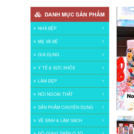
DANH MỤC SẢN PHẨM
NHÀ BẾP
MẸ VÀ BÉ
GIA DỤNG
Y TẾ & SỨC KHỎE
LÀM ĐẸP
NỘI NGOẠI THẤT
SẢN PHẨM CHUYÊN DỤNG
VỆ SINH & LÀM SẠCH
ĐỒ DÙNG TRÊN Ô TÔ