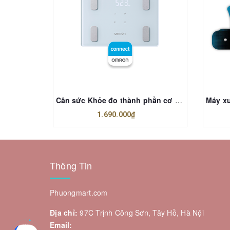
 I-TREK
Cân sức Khỏe đo thành phần cơ thể OMRON HBF-260T1
1.690.000₫
Thông Tin
Phuongmart.com
Địa chỉ:
97C Trịnh Công Sơn, Tây Hồ, Hà Nội
Email: