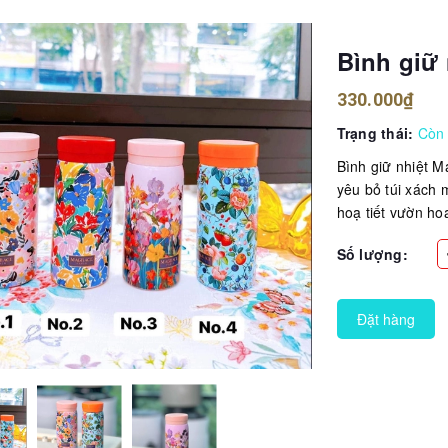
Bình giữ
330.000₫
Trạng thái:
Còn
Bình giữ nhiệt M
yêu bỏ túi xách 
hoạ tiết vườn hoa
Số lượng:
Đặt hàng