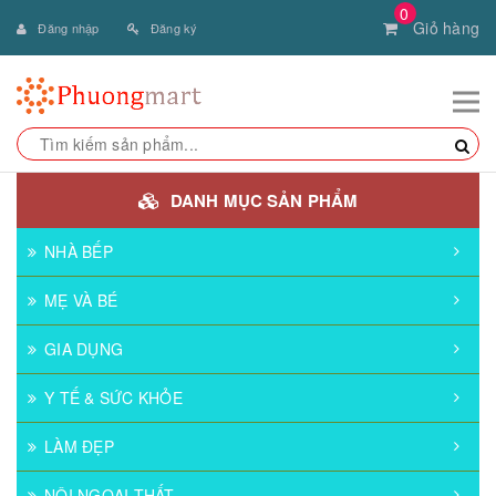
0
Giỏ hàng
Đăng nhập
Đăng ký
DANH MỤC SẢN PHẨM
NHÀ BẾP
MẸ VÀ BÉ
GIA DỤNG
Y TẾ & SỨC KHỎE
LÀM ĐẸP
NỘI NGOẠI THẤT