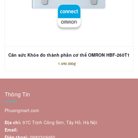
Cân sức Khỏe đo thành phần cơ thể OMRON HBF-260T1
1.690.000₫
Thông Tin
Phuongmart.com
Địa chỉ:
97C Trịnh Công Sơn, Tây Hồ, Hà Nội
Email:
Điện thoại:
0982349460