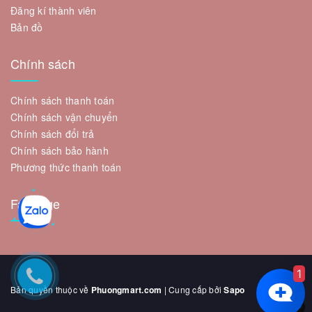
Đăng kí thành viên
Bản đồ
Chính sách
Chính sách thanh toán
Chính sách vận chuyển
Chính sách đổi trả
Chính sách bảo hành
Phương thức thanh toán
Fanpage
1
Bản quyền thuộc về
Phuongmart.com
| Cung cấp bởi
Sapo