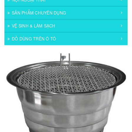
SẢN PHẨM CHUYÊN DỤNG
VỆ SINH & LÀM SẠCH
ĐỒ DÙNG TRÊN Ô TÔ