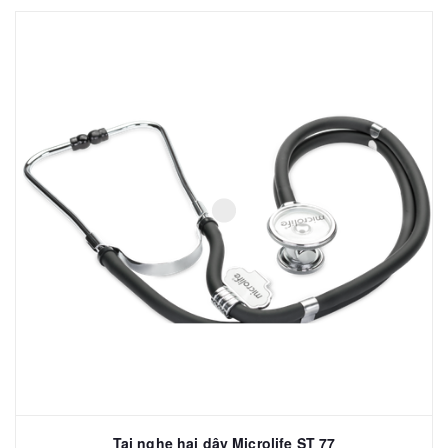
Tai nghe hai dây Microlife ST 77