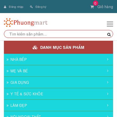
0
Giỏ hàng
Đăng nhập
Đăng ký
DANH MỤC SẢN PHẨM
NHÀ BẾP
MẸ VÀ BÉ
GIA DỤNG
Y TẾ & SỨC KHỎE
LÀM ĐẸP
NỘI NGOẠI THẤT