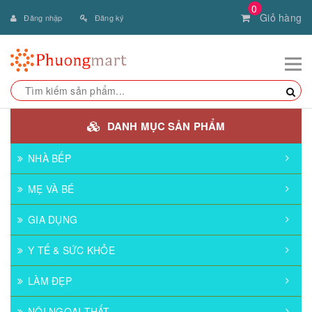
0
Giỏ hàng
Đăng nhập
Đăng ký
DANH MỤC SẢN PHẨM
NHÀ BẾP
MẸ VÀ BÉ
GIA DỤNG
Y TẾ & SỨC KHỎE
LÀM ĐẸP
NỘI NGOẠI THẤT