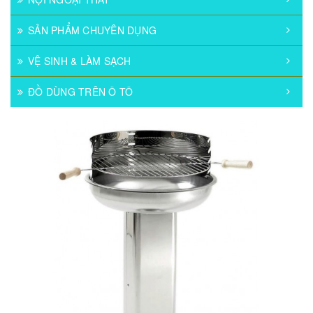
SẢN PHẨM CHUYÊN DỤNG
VỆ SINH & LÀM SẠCH
ĐỒ DÙNG TRÊN Ô TÔ