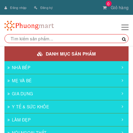
0
Giỏ hàng
Đăng nhập
Đăng ký
DANH MỤC SẢN PHẨM
NHÀ BẾP
MẸ VÀ BÉ
GIA DỤNG
Y TẾ & SỨC KHỎE
LÀM ĐẸP
NỘI NGOẠI THẤT