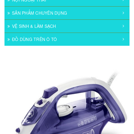
SẢN PHẨM CHUYÊN DỤNG
VỆ SINH & LÀM SẠCH
ĐỒ DÙNG TRÊN Ô TÔ