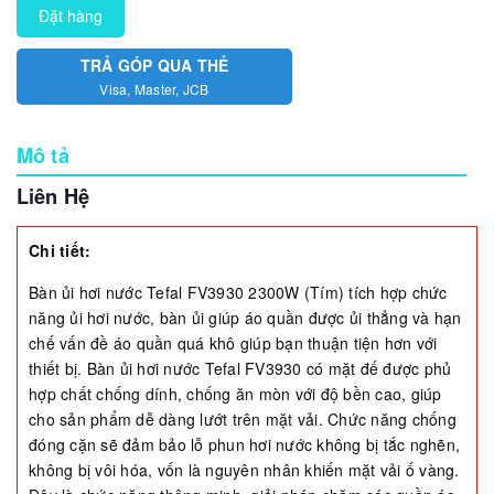
Đặt hàng
TRẢ GÓP QUA THẺ
Visa, Master, JCB
Mô tả
Liên Hệ
Chi tiết:
Bàn ủi hơi nước Tefal FV3930 2300W (Tím) tích hợp chức
năng ủi hơi nước, bàn ủi giúp áo quần được ủi thẳng và hạn
chế vấn đề áo quần quá khô giúp bạn thuận tiện hơn với
thiết bị. Bàn ủi hơi nước Tefal FV3930 có mặt đế được phủ
hợp chất chống dính, chống ăn mòn với độ bền cao, giúp
cho sản phẩm dễ dàng lướt trên mặt vải. Chức năng chống
đóng cặn sẽ đảm bảo lỗ phun hơi nước không bị tắc nghẽn,
không bị vôi hóa, vốn là nguyên nhân khiến mặt vải ố vàng.