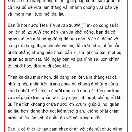
Đây là chức năng thông minh, giải pháp chăm sóc quần áo
cần và đủ để vừa làm thẳng vải nhanh chóng vừa bảo vệ
vải mềm mại, tươi mới dài lâu.
Bàn ủi hơi nước Tefal FV3930 2300W (Tím) có công suất
lớn lên tới 2300W cho nên khi vừa khởi động, bạn đã có
ngay một bề mặt nóng đúng độ bạn cần. Việc ủi đồ sẽ vô
cùng dễ dàng, thậm chí chỉ với một lần lướt nhẹ, phần cần
ủi đã phẳng những nếp nhăn xấu xí, trả lại cho bạn một bộ
quần áo tươm tất. Mỗi ngày bạn và gia đình sẽ luôn chỉnh
tề khi đi học, đi làm, đi công tác...
Thiết kế đầu mũi nhọn, dễ dàng len lỏi và là thẳng tất cả
những nếp nhăn trên trang phục dù chúng ở những vùng
khó là nhất. Đế nhiệt có mũi nhọn dễ dàng ủi đến các khu
vực nếp gấp trên quần áo. Dây điện linh hoạt, chống rối khi
ủi. Thể tích khoang chứa nước lớn 270ml giúp ủi hơi quần
áo lâu hơn, đồng thời tiết kiệm thời gian, không phải châm
nước nhiều lần khi ủi quần áo với số lượng nhiều.
Bàn là
có thiết kế tay cầm chắc chắn với các nút chức năng