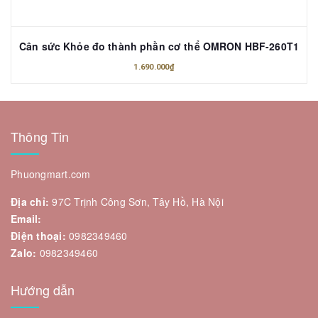
Cân sức Khỏe đo thành phần cơ thể OMRON HBF-260T1
1.690.000₫
Thông Tin
Phuongmart.com
Địa chỉ:
97C Trịnh Công Sơn, Tây Hồ, Hà Nội
Email:
Điện thoại:
0982349460
Zalo:
0982349460
Hướng dẫn