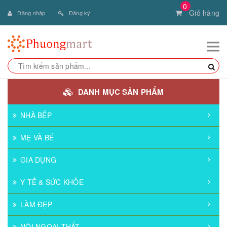
0
Giỏ hàng
Đăng nhập
Đăng ký
DANH MỤC SẢN PHẨM
NHÀ BẾP
MẸ VÀ BÉ
GIA DỤNG
Y TẾ & SỨC KHỎE
LÀM ĐẸP
NỘI NGOẠI THẤT