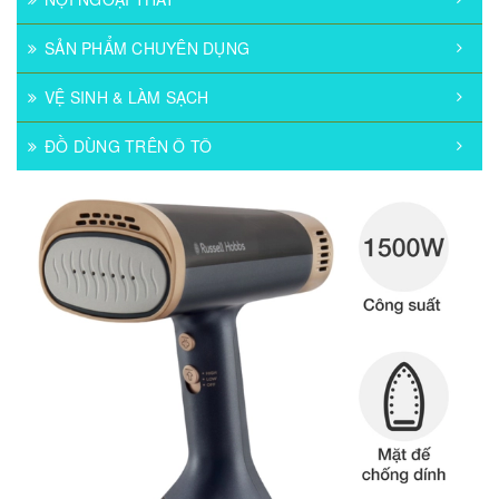
SẢN PHẨM CHUYÊN DỤNG
VỆ SINH & LÀM SẠCH
ĐỒ DÙNG TRÊN Ô TÔ