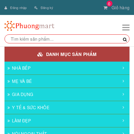
0
Giỏ hàng
Đăng nhập
Đăng ký
DANH MỤC SẢN PHẨM
NHÀ BẾP
MẸ VÀ BÉ
GIA DỤNG
Y TẾ & SỨC KHỎE
LÀM ĐẸP
NỘI NGOẠI THẤT