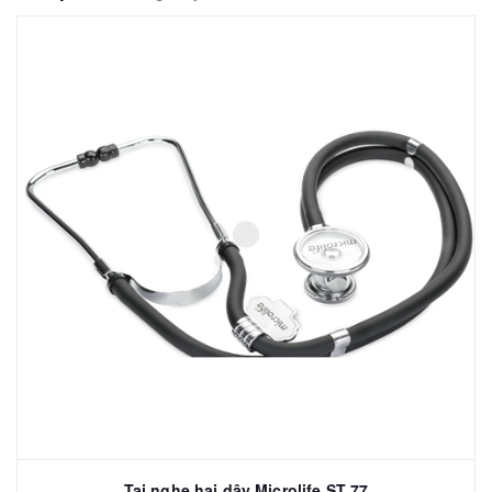
Tai nghe hai dây Microlife ST 77