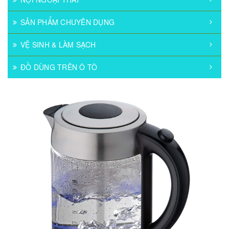
SẢN PHẨM CHUYÊN DỤNG
VỆ SINH & LÀM SẠCH
ĐỒ DÙNG TRÊN Ô TÔ