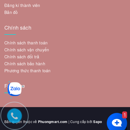
Đăng kí thành viên
Bản đồ
Chính sách
Chính sách thanh toán
Chính sách vận chuyển
Chính sách đổi trả
Chính sách bảo hành
Phương thức thanh toán
Fanpage
1
Bản quyền thuộc về
Phuongmart.com
| Cung cấp bởi
Sapo