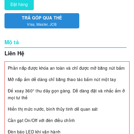
Đặt hàng
TRẢ GÓP QUA THẺ
Visa, Master, JCB
Mô tả
Liên Hệ
Phần nắp được khóa an toàn và chỉ được mở bằng nút bấm
Mở nắp ấm dễ dàng chỉ bằng thao tác bấm nút một tay
Đế xoay 360° thu dây gọn gàng. Dễ dàng đặt và nhấc ấm ở
mọi tư thế
Hiển thị mức nước, bình thủy tinh dễ quan sát
Cần gạt On/Off với đèn điều chỉnh
Đèn báo LED khi vận hành